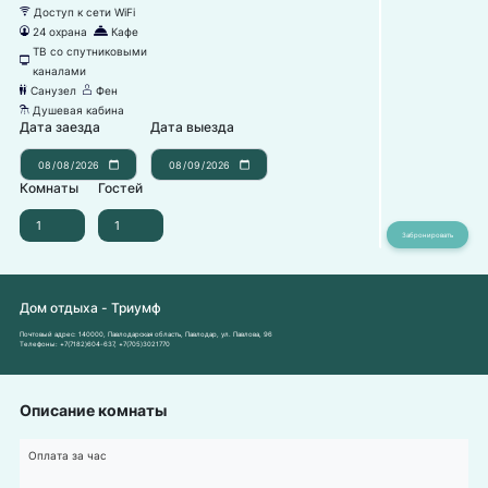
Доступ к сети WiFi
뀄
24 охрана
Кафе
댑
덐
ТВ со спутниковыми
넎
каналами
Санузел
Фен
댃
덶
Душевая кабина
댴
Дата заезда
Дата выезда
Комнаты
Гостей
Дом отдыха - Триумф
Почтовый адрес:
140000, Павлодарская область, Павлодар, ул. Павлова, 96
Телефоны:
+7(7182)604-637
,
+7(705)3021770
Описание комнаты