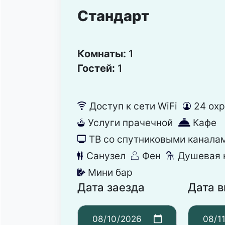
Стандарт
Комнаты:
1
Гостей:
1
Доступ к сети WiFi
24 ох
뀄
댑
Услуги прачечной
Кафе
뀧
덐
ТВ со спутниковыми канала
넎
Санузел
Фен
Душевая 
댃
덶
댴
Мини бар
넕
Дата заезда
Дата 