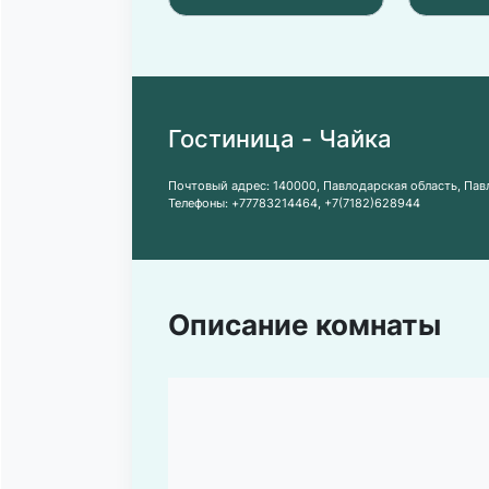
Гостиница - Чайка
Почтовый адрес:
140000, Павлодарская область, Павл
Телефоны:
+77783214464
,
+7(7182)628944
Описание комнаты