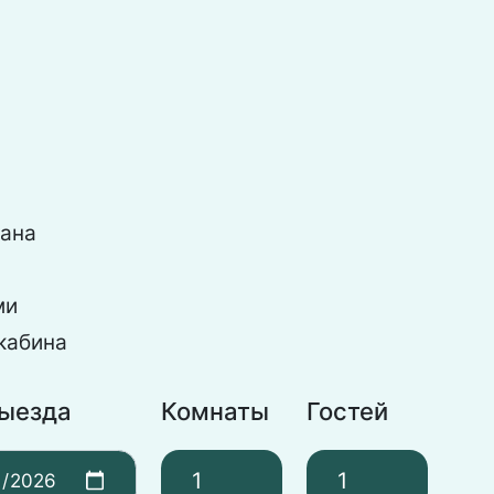
рана
ми
кабина
выезда
Комнаты
Гостей