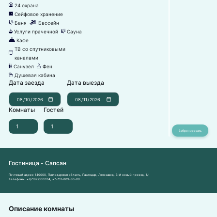
24 охрана
댑
Сейфовое хранение
뀰
Баня
Бассейн
끤
끂
Услуги прачечной
Сауна
뀧
끤
Кафе
덐
ТВ со спутниковыми
넎
каналами
Санузел
Фен
댃
덶
Душевая кабина
댴
Дата заезда
Дата выезда
Комнаты
Гостей
Гостиница - Сапсан
Почтовый адрес:
140000, Павлодарская область, Павлодар, Лесозавод, 3-й новый проезд, 1/1
Телефоны:
+7(7182)333334
,
+7-701-809-80-00
Описание комнаты