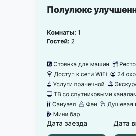
Полулюкс улучшен
Комнаты:
1
Гостей:
2
Стоянка для машин
Ресто
냧
뎃
Доступ к сети WiFi
24 ох
뀄
댑
Услуги прачечной
Экскур
뀧
뀵
ТВ со спутниковыми канала
넎
Санузел
Фен
Душевая 
댃
덶
댴
Мини бар
넕
Дата заезда
Дата 