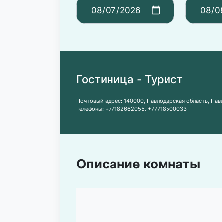
Гостиница - Турист
Почтовый адрес:
140000, Павлодарская область, Павл
Телефоны:
+77182662055
,
+77718500033
Описание комнаты