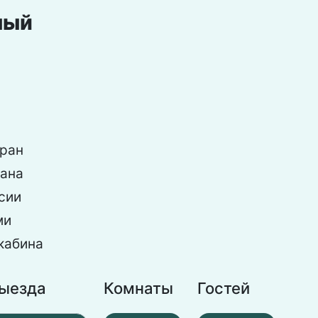
ный
ран
рана
сии
ми
кабина
выезда
Комнаты
Гостей