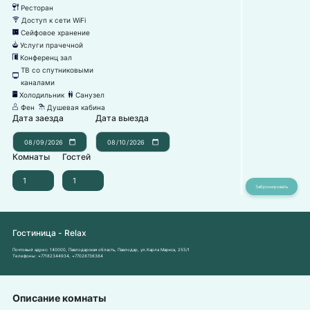
Ресторан
뎃
Доступ к сети WiFi
뀄
Сейфовое хранение
뀰
Услуги прачечной
뀧
Конференц зал
눹
ТВ со спутниковыми
넎
каналами
Холодильник
Санузел
녒
댃
Фен
Душевая кабина
덶
댴
Дата заезда
Дата выезда
Комнаты
Гостей
Гостиница - Relax
Почтовый адрес:
140000, Павлодарская область, Павлодар, ул.Карла Маркса, 255/1
Телефоны:
+77182344934
,
+77028736384
Описание комнаты