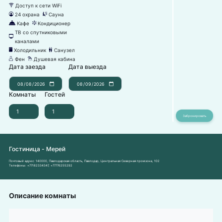
Доступ к сети WiFi
뀄
24 охрана
Сауна
댑
끤
Кафе
Кондиционер
덐
뀸
ТВ со спутниковыми
넎
каналами
Холодильник
Санузел
녒
댃
Фен
Душевая кабина
덶
댴
Дата заезда
Дата выезда
Комнаты
Гостей
Гостиница - Мерей
Почтовый адрес:
140000, Павлодарская область, Павлодар, Центральная Северная промзона, 102
Телефоны:
+77182334347
,
+77776255292
Описание комнаты