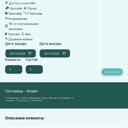
Доступ к сети WiFi
뀄
Бассейн
Сауна
끂
끤
Трансфер
Бильярд
눣
녨
Кондиционер
뀸
ТВ со спутниковыми
넎
каналами
Санузел
Фен
댃
덶
Душевая кабина
댴
Дата заезда
Дата выезда
Комнаты
Гостей
Гостиница - Empair
Почтовый адрес:
140000, Павлодарская область, Павлодар, 14 Годовщина, 53
Телефоны:
+77182623025
,
+77479043261
Описание комнаты