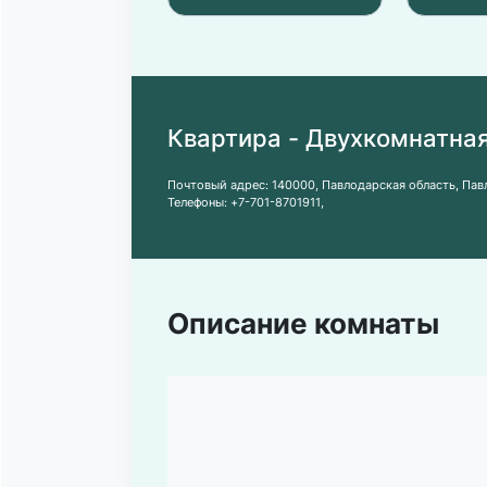
Квартира - Двухкомнатная
Почтовый адрес:
140000, Павлодарская область, Павл
Телефоны:
+7-701-8701911
,
Описание комнаты