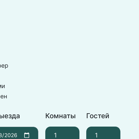
фер
ми
ен
выезда
Комнаты
Гостей