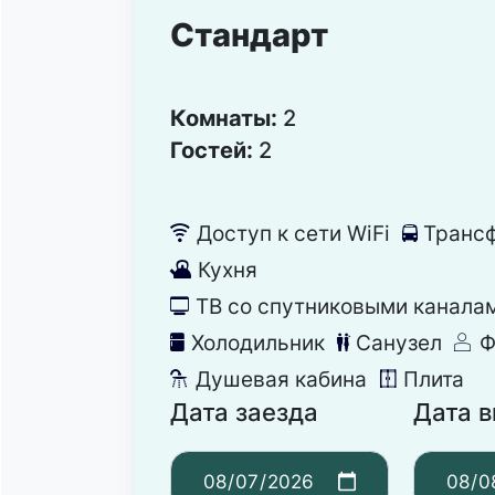
Стандарт
Комнаты:
2
Гостей:
2
Доступ к сети WiFi
Транс
뀄
눣
Кухня
댐
ТВ со спутниковыми канала
넎
Холодильник
Санузел
Ф
녒
댃
덶
Душевая кабина
Плита
댴
덓
Дата заезда
Дата 