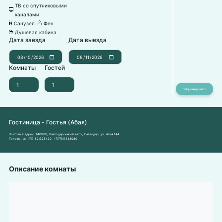
ТВ со спутниковыми
넎
каналами
Санузел
Фен
댃
덶
Душевая кабина
댴
Дата заезда
Дата выезда
Комнаты
Гостей
Гостиница - Гостья (Абая)
Почтовый адрес:
140000, Павлодарская область, Павлодар, ул. Абая 144
Телефоны:
+7(7182)325420
,
+7(775)1443080
Описание комнаты