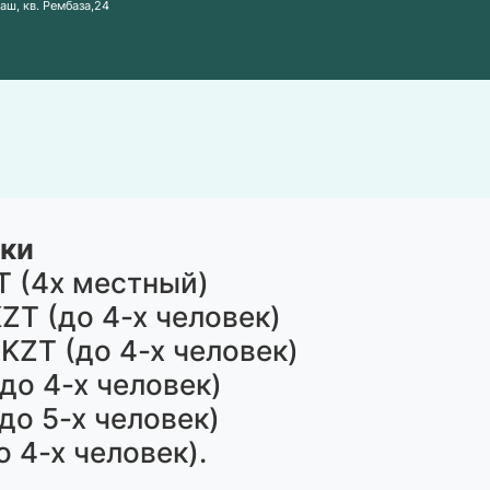
лхаш, кв. Рембаза,24