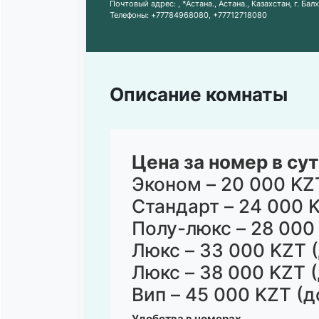
Почтовый адрес:
, *Астана., Астана., Казахстан, г. Ба
Телефоны:
+77784968080
,
+77712718080
Описание комнаты