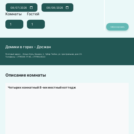
Комнаты
Гостей
Домики в горах - Досжан
Почтовый адрес:
, Иссык-Куль, Бишкек, п. Чубар Тюбек, ул. Центральная, дом 23.
Телефоны:
+7776506-77-90
,
+77776524222
Описание комнаты