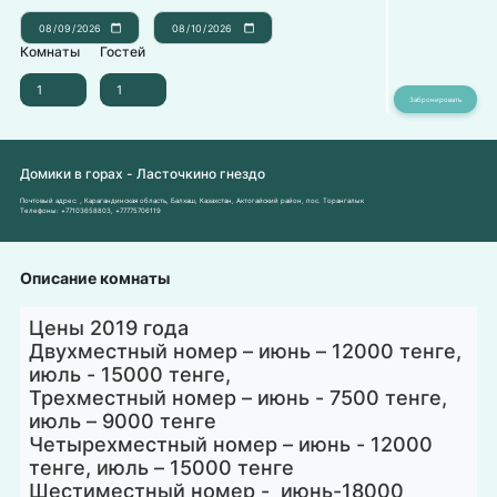
Комнаты
Гостей
Домики в горах - Лaсточкино гнездо
Почтовый адрес:
, Карагандинская область, Балхаш, Казахстан, Актогайский район, пос. Торангалык
Телефоны:
+77103658803
,
+77775706119
Описание комнаты