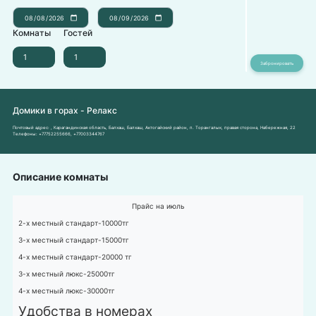
Комнаты
Гостей
Домики в горах - Релакс
Почтовый адрес:
, Карагандинская область, Балхаш, Балхаш, Актогайский район, п. Торангалык, правая сторона, Набережная, 22
Телефоны:
+77752255666
,
+77003344767
Описание комнаты