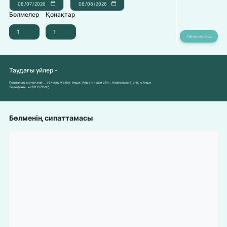
Бөлмелер
Қонақтар
Таудағы үйлер -
Пошталық мекенжай:
, область Жетісу, Акши, Алматинская обл., Алакольский р-н, с.Акши
Телефоны:
+77017571597
,
Бөлменің сипаттамасы