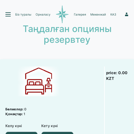
Біз туралы
Орналасу
Галерея
Мекенжай
КАЗ
1
Таңдалған опцияны
резервтеу
price:
0.00
KZT
Бөлмелер:
0
Қонақтар:
1
Келу күні
Кету күні