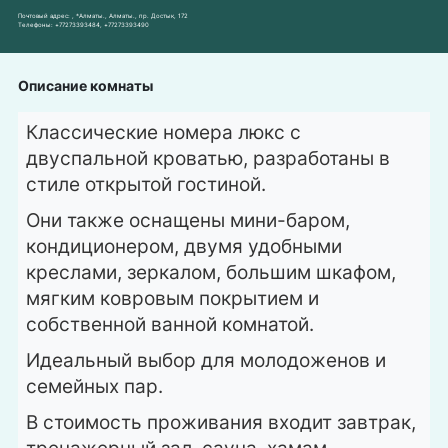
Почтовый адрес:
, *Алматы., Алматы., пр. Достык, 172
Телефоны:
+77273393484
,
+77273393490
Описание комнаты