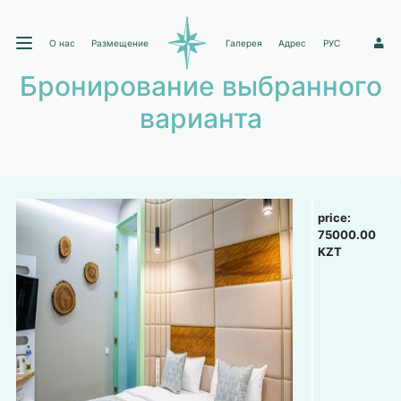
О нас
Размещение
Галерея
Адрес
РУС
1
Бронирование выбранного
варианта
price:
75000.00
KZT