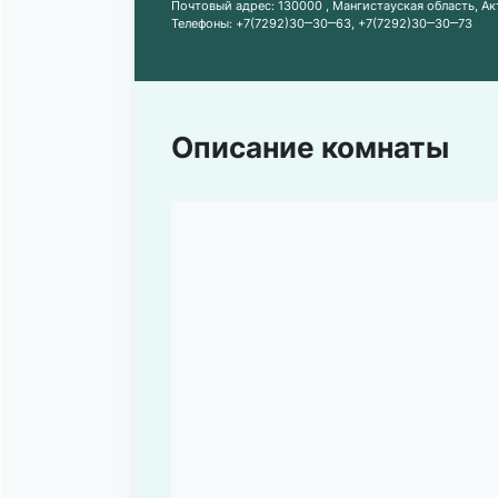
Почтовый адрес:
130000 , Мангистауская область, Ак
Телефоны:
+7(7292)30‒30‒63
,
+7(7292)30‒30‒73
Описание комнаты