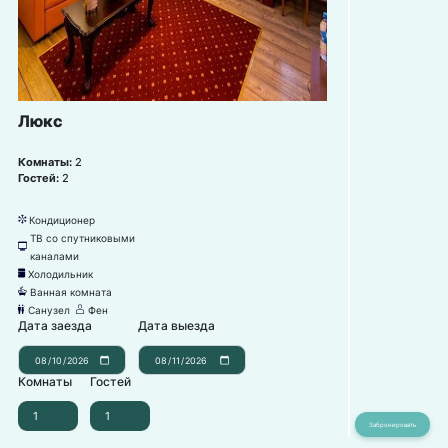
Люкс
Комнаты:
2
Гостей:
2
Кондиционер
뀸
ТВ со спутниковыми
넎
каналами
Холодильник
녒
Ванная комната
넸
Санузел
Фен
댃
덶
Дата заезда
Дата выезда
Комнаты
Гостей