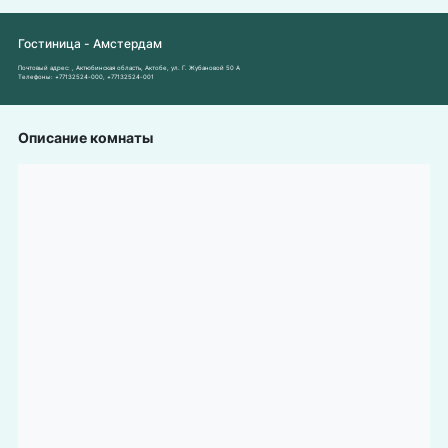
Гостиница - Амстердам
Почтовый адрес:
, Актюбинская область, Актобе, ул. Г. Жубановой 50 А
Телефоны:
+77132524-000
,
+77132524-001
Описание комнаты