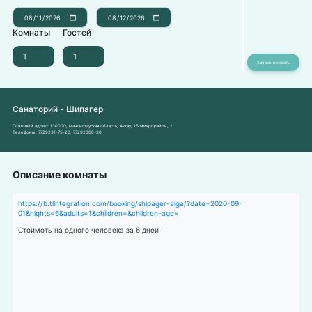
Комнаты
Гостей
Санаторий - Шипагер
Почтовый адрес:
130000, Мангистауская область, Актау, 1Б микрорайон, 2
Телефоны:
7729231-75-20
,
77292300-30
Описание комнаты