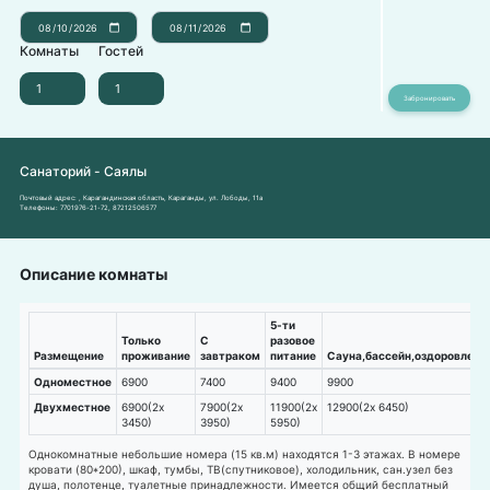
Комнаты
Гостей
Санаторий - Саялы
Почтовый адрес:
, Карагандинская область, Караганды, ул. Лободы, 11а
Телефоны:
7701976-21-72
,
87212506577
Описание комнаты