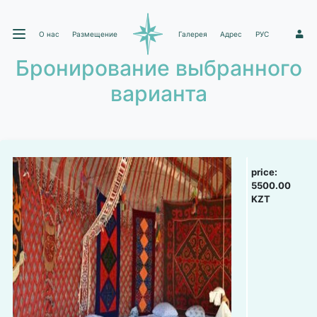
О нас
Размещение
Галерея
Адрес
РУС
1
Бронирование выбранного
варианта
price:
5500.00
KZT