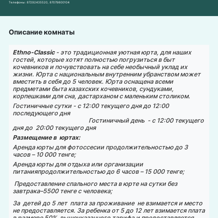
Телефоны:
87292435520
,
87079800104
Описание комнаты