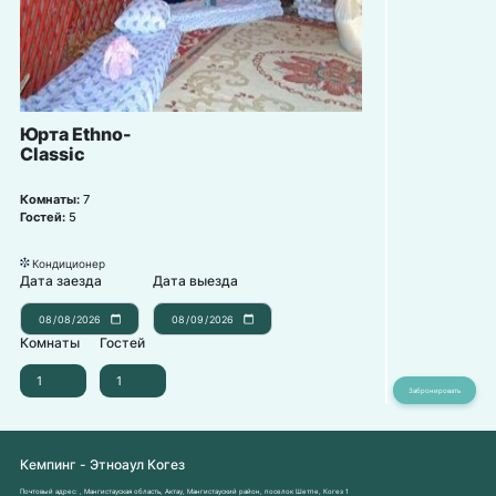
Юрта Ethno-
Classic
Комнаты:
7
Гостей:
5
Кондиционер
뀸
Дата заезда
Дата выезда
Комнаты
Гостей
Кемпинг - Этноаул Когез
Почтовый адрес:
, Мангистауская область, Актау, Мангистауский район, поселок Шетпе, Когез 1