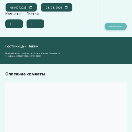
Комнаты
Гостей
Гостиница - Пекин
Почтовый адрес:
, Атырауская область, Атырау, Сатпаева 5В
Телефоны:
77122200095
,
77012200095
Описание комнаты