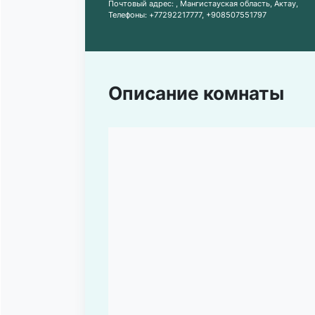
Почтовый адрес:
, Мангистауская область, Актау,
Телефоны:
+77292217777
,
+908507551797
Описание комнаты