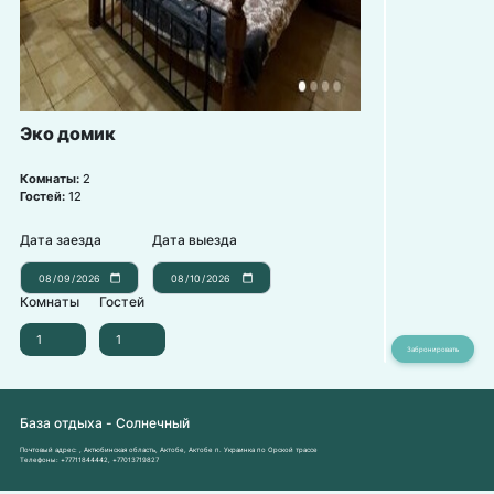
Эко домик
Комнаты:
2
Гостей:
12
Дата заезда
Дата выезда
Комнаты
Гостей
База отдыха - Солнечный
Почтовый адрес:
, Актюбинская область, Актобе, Актобе п. Украинка по Орской трассе
Телефоны:
+77711844442
,
+77013719827