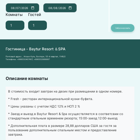
Комнаты
Гостей
Гостиница - Baytur Resort ＆SPA
Почтовый адрес:
, Иссык-Куль, Бостери, ​55-й квартал, 114Б/2​
Телефоны:
+996550407407
,
+996502888887
Описание комнаты