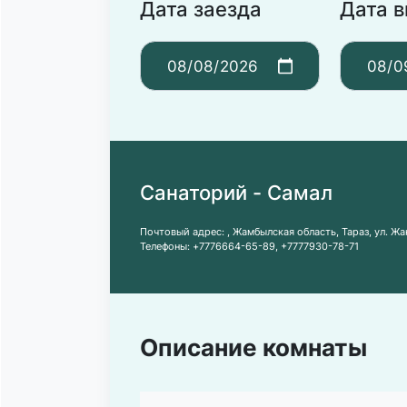
Дата заезда
Дата 
Санаторий - Самал
Почтовый адрес:
, Жамбылская область, Тараз, ул. Ж
Телефоны:
+7776664-65-89
,
+7777930-78-71
Описание комнаты