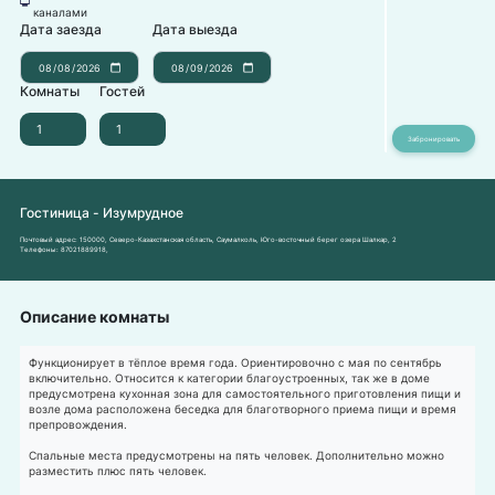
넎
каналами
Дата заезда
Дата выезда
Комнаты
Гостей
Гостиница - Изумрудное
Почтовый адрес:
150000, Северо-Казахстанская область, Саумалколь, Юго-восточный берег озера Шалкар, 2
Телефоны:
87021889918
,
Описание комнаты