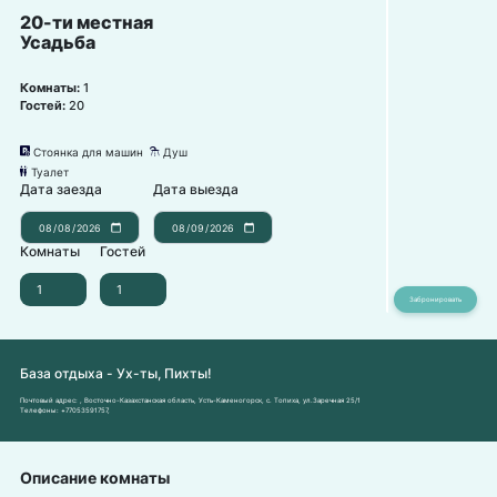
20-ти местная
Усадьба
Комнаты:
1
Гостей:
20
Стоянка для машин
Душ
냧
댴
Туалет
댃
Дата заезда
Дата выезда
Комнаты
Гостей
База отдыха - Ух-ты, Пихты!
Почтовый адрес:
, Восточно-Казахстанская область, Усть-Каменогорск, с. Топиха, ул.Заречная 25/1
Телефоны:
+77053591757
,
Описание комнаты