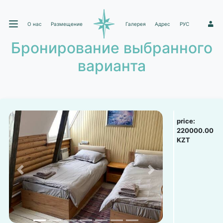
О нас
Размещение
Галерея
Адрес
РУС
1
Бронирование выбранного
варианта
price:
220000.00
KZT
Previous
Next