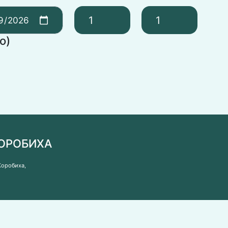
о)
КОРОБИХА
Коробиха,