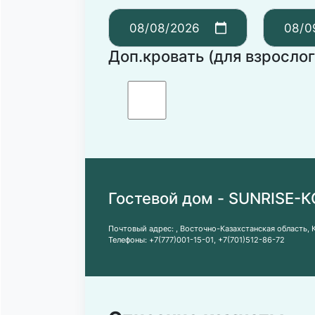
Доп.кровать (для взрослог
Гостевой дом - SUNRISE-
Почтовый адрес:
, Восточно-Казахстанская область, 
Телефоны:
+7(777)001-15-01
,
+7(701)512-86-72