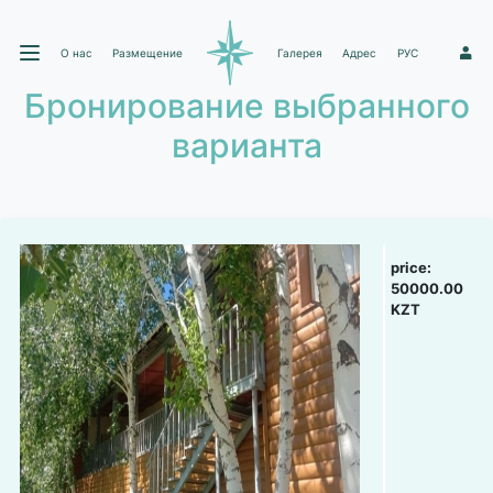
О нас
Размещение
Галерея
Адрес
РУС
1
Бронирование выбранного
варианта
price:
50000.00
KZT