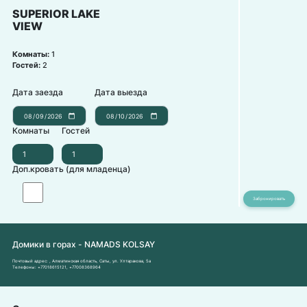
SUPERIOR LAKE
VIEW
Комнаты:
1
Гостей:
2
Дата заезда
Дата выезда
Комнаты
Гостей
Доп.кровать (для младенца)
Домики в горах - NAMADS KOLSAY
Почтовый адрес:
, Алматинская область, Саты, ул. Ултаракова, 5а
Телефоны:
+77018615121
,
+77008368964