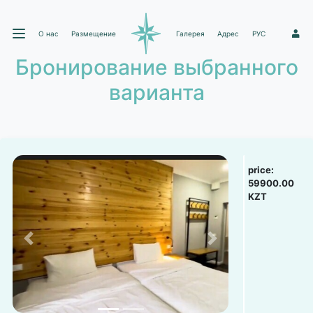
О нас
Размещение
Галерея
Адрес
РУС
1
Бронирование выбранного
варианта
price:
59900.00
KZT
Previous
Next