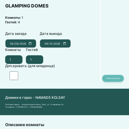
GLAMPING DOMES
Комнаты:
1
Гостей:
4
Дата заезда
Дата выезда
Комнаты
Гостей
Доп.кровать (для младенца)
Домики в горах - NAMADS KOLSAY
Почтовый адрес:
, Алматинская область, Саты, ул. Ултаракова, 5а
Телефоны:
+77018615121
,
+77008368964
Описание комнаты