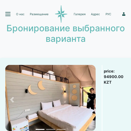
О нас
Размещение
Галерея
Адрес
РУС
1
Бронирование выбранного
варианта
price:
94900.00
KZT
Previous
Next