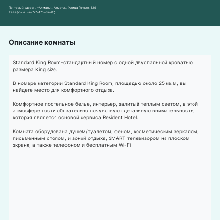
Почтовый адрес:
, *Алматы., Алматы., ​Улица Гоголя, 129​
Телефоны:
+7‒777‒175‒87‒87
,
Описание комнаты