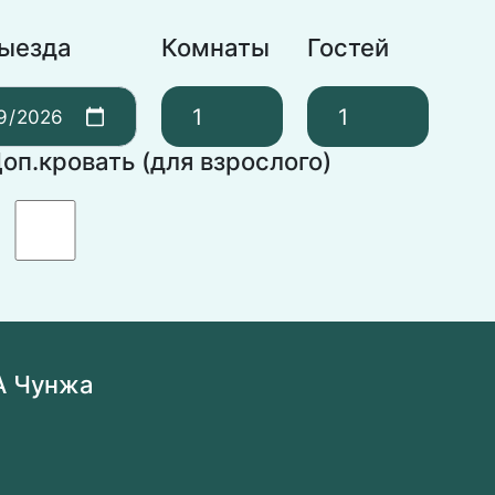
выезда
Комнаты
Гостей
оп.кровать (для взрослого)
А Чунжа