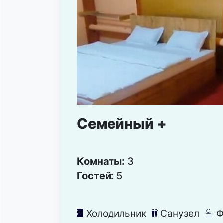
Семейный +
Комнаты:
3
Гостей:
5
Холодильник
Санузел
Ф
녒
댃
덶