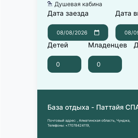
Душевая кабина
댴
Дата заезда
Дата 
Детей
Младенцев
Д
База отдыха - Паттайя СП
Почтовый адрес:
, Алматинская область, Чунджа,
Телефоны:
+77078424119
,