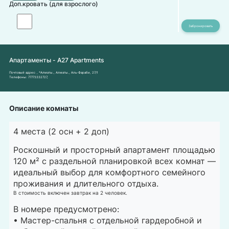
Доп.кровать (для взрослого)
Апартаменты - А27 Apartments
Почтовый адрес:
, *Алматы., Алматы., Аль-Фараби, 27/1
Телефоны:
77773332727
,
Описание комнаты