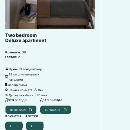
Two bedroom
Deluxe apartment
Комнаты:
38
Гостей:
2
Кухня
Кондиционер
댐
뀸
ТВ со спутниковыми
넎
каналами
Холодильник
녒
Ванная комната
Фен
넸
덶
Душевая кабина
Плита
댴
덓
Дата заезда
Дата выезда
Комнаты
Гостей