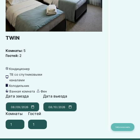
TWIN
Комнаты:
5
Гостей:
2
Кондиционер
뀸
ТВ со спутниковыми
넎
каналами
Холодильник
녒
Ванная комната
Фен
넸
덶
Дата заезда
Дата выезда
Комнаты
Гостей