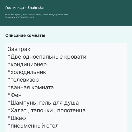
Гостиница - Shahristan
Почтовый адрес:
, Жамбылская область, Тараз, Улица Пушкина, 3/3a
Телефоны:
+7‒776‒625‒35‒13
,
Описание комнаты