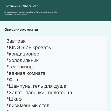
Гостиница - Shahristan
Почтовый адрес:
, Жамбылская область, Тараз, Улица Пушкина, 3/3a
Телефоны:
+7‒776‒625‒35‒13
,
Описание комнаты