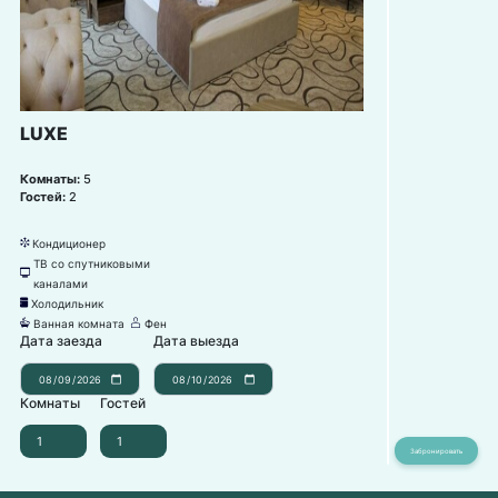
LUXE
Комнаты:
5
Гостей:
2
Кондиционер
뀸
ТВ со спутниковыми
넎
каналами
Холодильник
녒
Ванная комната
Фен
넸
덶
Дата заезда
Дата выезда
Комнаты
Гостей