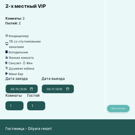
2-х местный VIP
Комнаты:
2
Гостей:
2
Кондиционер
뀸
ТВ со спутниковыми
넎
каналами
Холодильник
녒
Ванная комната
넸
Санузел
Фен
댃
덶
Душевая кабина
댴
Мини бар
넕
Дата заезда
Дата выезда
Комнаты
Гостей
Гостиница - Dilyara resort