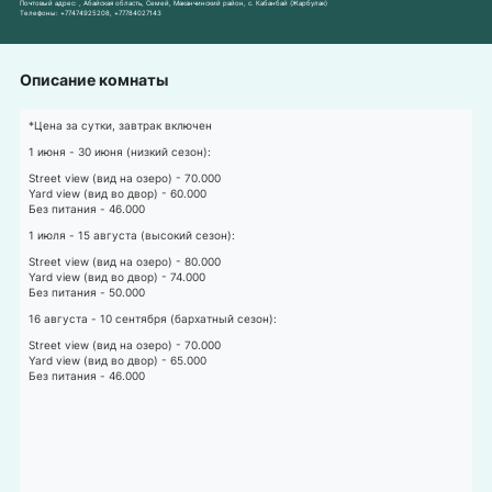
Почтовый адрес:
, Абайская область, Семей, Маканчинский район, с. Кабанбай (Жарбулак)
Телефоны:
+77474925208
,
+77784027143
Описание комнаты