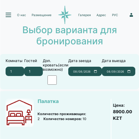
О нас
Размещение
Галерея
Адрес
РУС
1
Выбор варианта для
бронирования
Комнаты
Гостей
Доп.
Дата заезда
Дата выезда
кровать(если
возможно)
Палатка
Цена:
8900.00
Количество проживающих:
KZT
2
Количество номеров:
10