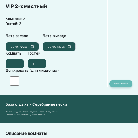
VIP 2-х местный
Комнаты:
2
Гостей:
2
Дата заезда
Дата выезда
Комнаты
Гостей
Доп.кровать (для младенца)
База отдыха - Серебряные пески
Почтовый адрес:
, Мангистауская область, Актау, 22 км
Телефоны:
+77089834611
,
+77771335667
Описание комнаты