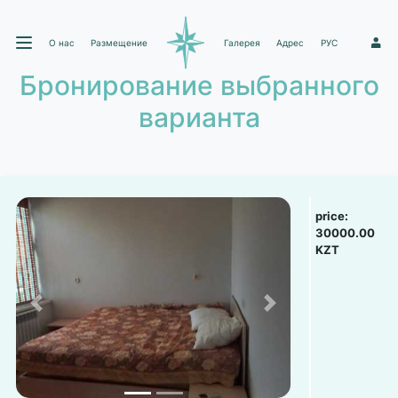
О нас
Размещение
Галерея
Адрес
РУС
1
Бронирование выбранного
варианта
price:
30000.00
KZT
Previous
Next