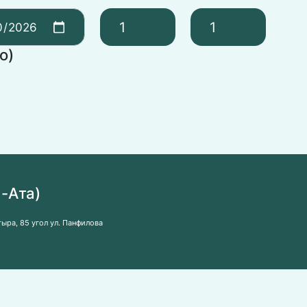
о)
-Ата)
атыра, 85 угол ул. Панфилова