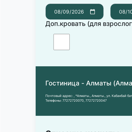
Доп.кровать (для взрослог
Гостиница - Алматы (Алма
Почтовый адрес:
, *Алматы., Алматы., ул. Кабанбай б
Телефоны:
77272720070
,
77272720047