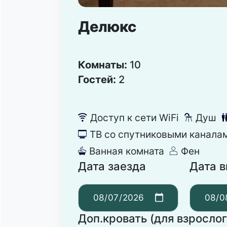
Делюкс
Комнаты:
10
Гостей:
2
Доступ к сети WiFi
Душ
뀄
댴
ТВ со спутниковыми канала
넎
Ванная комната
Фен
넸
덶
Дата заезда
Дата 
Доп.кровать (для взрослог