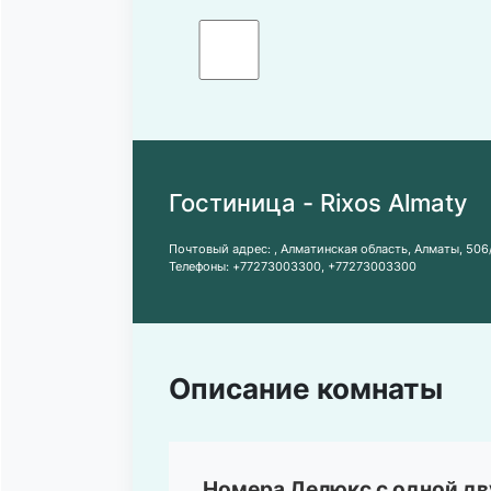
Гостиница - Rixos Almaty
Почтовый адрес:
, Алматинская область, Алматы, 506
Телефоны:
+77273003300
,
+77273003300
Описание комнаты