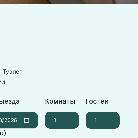
Туалет
댃
ми
выезда
Комнаты
Гостей
о)