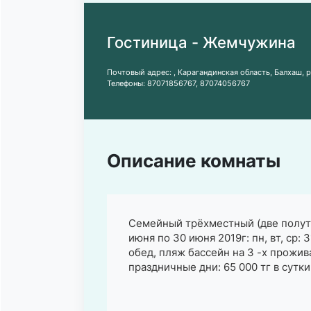
Гостиница - Жемчужина
Почтовый адрес:
, Карагандинская область, Балхаш, 
Телефоны:
87071856767
,
87074056767
Описание комнаты