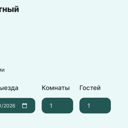
тный
ми
выезда
Комнаты
Гостей