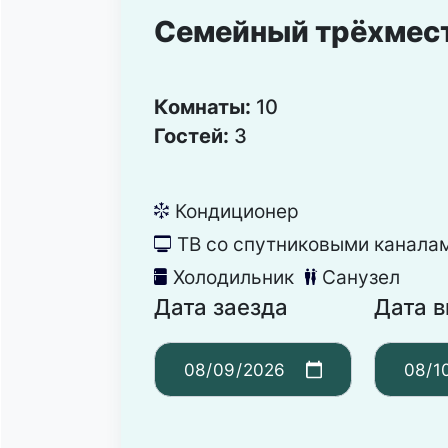
Семейный трёхмес
Комнаты:
10
Гостей:
3
Кондиционер
뀸
ТВ со спутниковыми канала
넎
Холодильник
Санузел
녒
댃
Дата заезда
Дата 