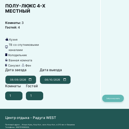
ПОЛУ-ЛЮКС 4-Х
МЕСТНЫЙ
Комнаты:
3
Гостей:
4
Кухня
댐
ТВ со спутниковыми
넎
каналами
Холодильник
녒
Ванная комната
넸
Санузел
Фен
댃
덶
Дата заезда
Дата выезда
Комнаты
Гостей
Центр отдыха - Радуга WEST
Почтовый адрес:
, Иссык-Куль, Кош Кол, село Кош-Кол, в 210 км от Бишкека
Телефоны:
996701696926
,