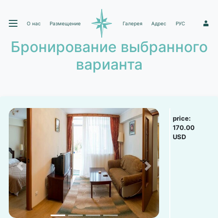
О нас
Размещение
Галерея
Адрес
РУС
1
Бронирование выбранного
варианта
price:
170.00
USD
Previous
Next