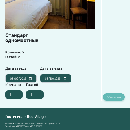
Стандарт
одноместный
Комнаты:
5
Гостей:
2
Дата заезда
Дата выезда
Комнаты
Гостей
Гостиница - Red Village
Почтовый адрес:
010009, *Астана., Астана., ул. Мустафина, 1/1
Телефоны:
+77765570808
,
+77172570808