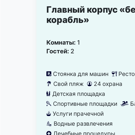
Главный корпус «б
корабль»
Комнаты:
1
Гостей:
2
Стоянка для машин
Ресто
냧
뎃
Свой пляж
24 охрана
눢
댑
Детская площадка
끰
Спортивные площадки
Б
끡
끂
Услуги прачечной
뀧
Водные развлечения
뀦
Лечебные процедуры
냯