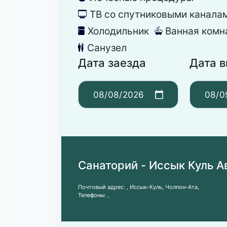
ТВ со спутниковыми канала
넎
Холодильник
Ванная комн
녒
넸
Санузел
댃
Дата заезда
Дата 
Санаторий - Иссык Куль А
Почтовый адрес:
, Иссык-Куль, Чолпон-Ата,
Телефоны:
,