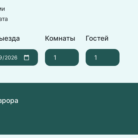
ми
ата
выезда
Комнаты
Гостей
врора