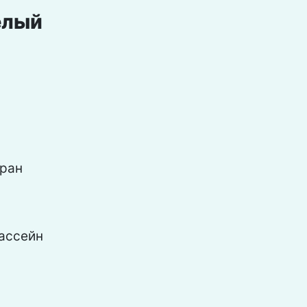
елый
ран
ассейн