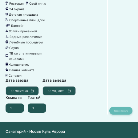
Ресторан
Свой пляж
뎃
눢
24 охрана
댑
Детская площадка
끰
Спортивные площадки
끡
Бассейн
끂
Услуги прачечной
뀧
Водные развлечения
뀦
Лечебные процедуры
냯
Сауна
끤
ТВ со спутниковыми
넎
каналами
Холодильник
녒
Ванная комната
넸
Санузел
댃
Дата заезда
Дата выезда
Комнаты
Гостей
Санаторий - Иссык Куль Аврора