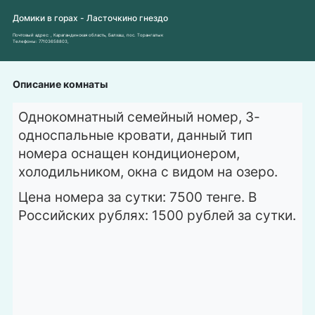
Домики в горах - Ласточкино гнездо
Почтовый адрес:
, Карагандинская область, Балхаш, пос. Торангалык
Телефоны:
77103658803
,
Описание комнаты