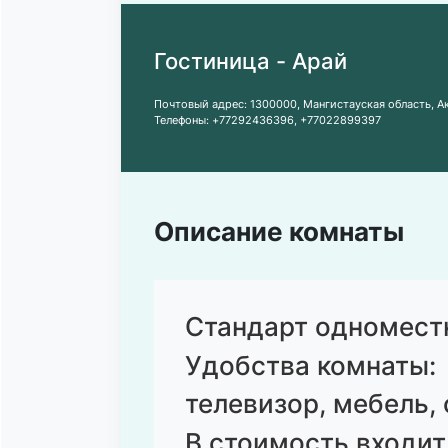
Гостиница - Арай
Почтовый адрес:
1300000, Мангистауская область, Ак
Телефоны:
+77292436396
,
+77022899397
Описание комнаты