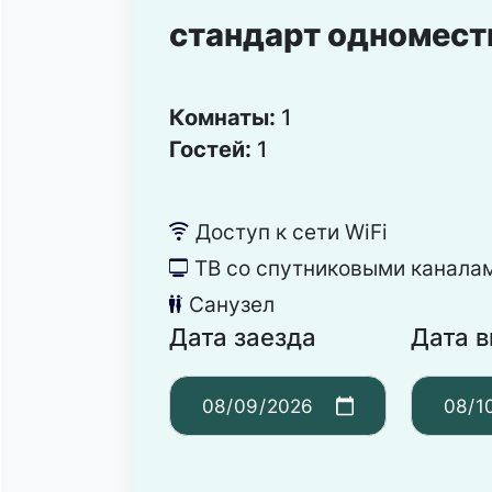
стандарт одномес
Комнаты:
1
Гостей:
1
Доступ к сети WiFi
뀄
ТВ со спутниковыми канала
넎
Санузел
댃
Дата заезда
Дата 