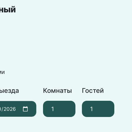
тный
ми
выезда
Комнаты
Гостей