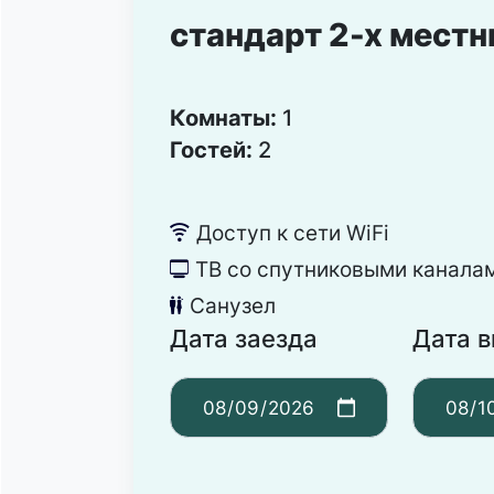
стандарт 2-х мест
Комнаты:
1
Гостей:
2
Доступ к сети WiFi
뀄
ТВ со спутниковыми канала
넎
Санузел
댃
Дата заезда
Дата 