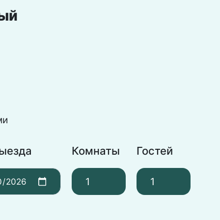
ный
ми
выезда
Комнаты
Гостей