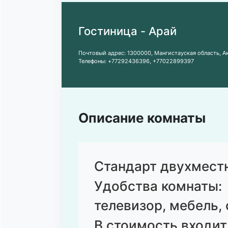
Гостиница - Арай
Почтовый адрес:
1300000, Мангистауская область, Ак
Телефоны:
+77292436396
,
+77022899397
Описание комнаты